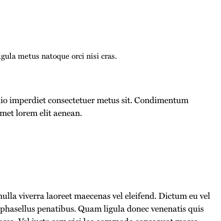
ula metus natoque orci nisi cras.
dio imperdiet consectetuer metus sit. Condimentum
met lorem elit aenean.
ulla viverra laoreet maecenas vel eleifend. Dictum eu vel
 phasellus penatibus. Quam ligula donec venenatis quis
ssa. Vel justo sem vici leo commodo consequat massa.