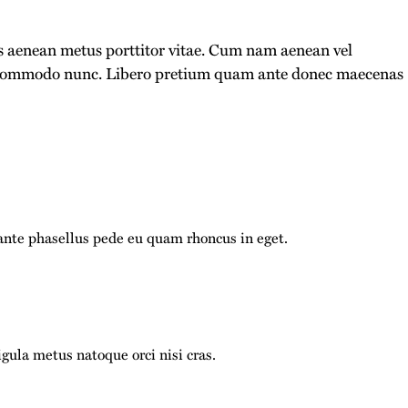
is aenean metus porttitor vitae. Cum nam aenean vel
eo commodo nunc. Libero pretium quam ante donec maecenas
nte phasellus pede eu quam rhoncus in eget.
ula metus natoque orci nisi cras.