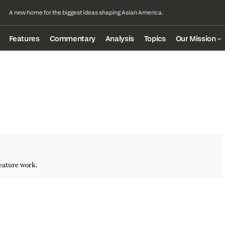
A new home for the biggest ideas shaping Asian America.
Features
Commentary
Analysis
Topics
Our Mission
eature work.